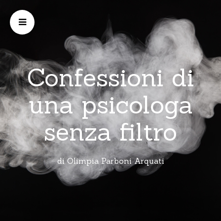
Confessioni di
una psicologa
senza filtro
di Olimpia Parboni Arquati