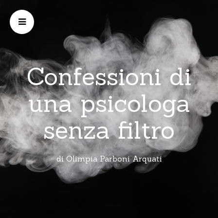
Confessioni di
una psicologa
senza filtro
di Olimpia Parboni Arquati