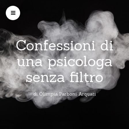
Confessioni di
una psicologa
senza filtro
di Olimpia Parboni Arquati