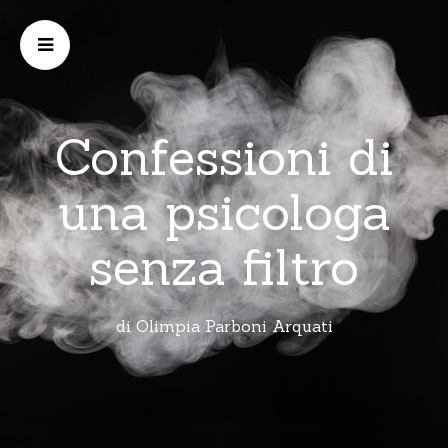
Confessioni di
una psicologa
senza filtro
di Olimpia Parboni Arquati