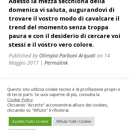
Adesso la mezza secchiona della
domenica vi saluta, augurandovi di
trovare il vostro modo di cavalcare il
trend del momento senza troppa
paura e con il desiderio di cercare voi
stessi e il vostro vero colore.
Published by
Olimpia Parboni Arquati
on
14
Maggio 2017
|
Permalink
Questo sito utilizza cookie tecnici e di profilazione propri e
di terze parti. Se vuoi saperne di più, consulta la
Olimpia Parboni Arquati – Psicologa e Psicoterapeuta
Cookie Policy
.
Via Stanislao Carcereri 27, 00154 Roma (RM) – P. Iva
Cliccando “Accetto” acconsentirai all'uso dei cookies,
13983321004 - Iscrizione Albo Psicologi del Lazio n. 18148
cliccando su "Rifiuto" li rifiuterai.
Privacy Policy
-
Cookie Policy
Accetto Tutti i Cookie
Rifiuto Tutti i Cookie
Sito realizzato da
Rocco Iannalfo
&
Marketing per