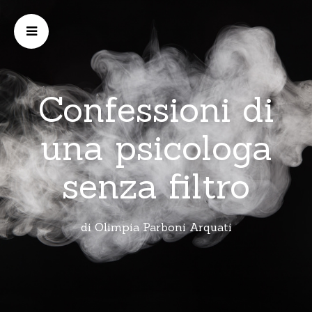
Confessioni di
una psicologa
senza filtro
di Olimpia Parboni Arquati