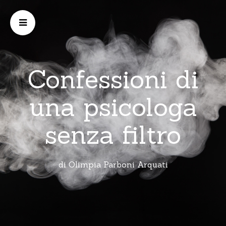
Confessioni di
una psicologa
senza filtro
di Olimpia Parboni Arquati