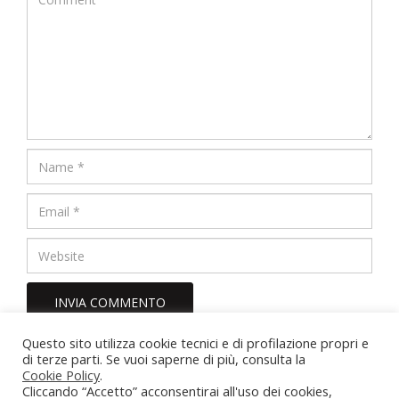
Questo sito utilizza cookie tecnici e di profilazione propri e
di terze parti. Se vuoi saperne di più, consulta la
Olimpia Parboni Arquati – Psicologa e Psicoterapeuta
Cookie Policy
.
Via Stanislao Carcereri 27, 00154 Roma (RM) – P. Iva
Cliccando “Accetto” acconsentirai all'uso dei cookies,
13983321004 - Iscrizione Albo Psicologi del Lazio n. 18148